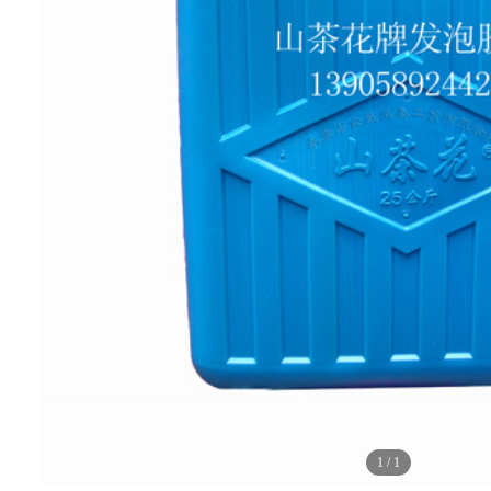
1
/
1