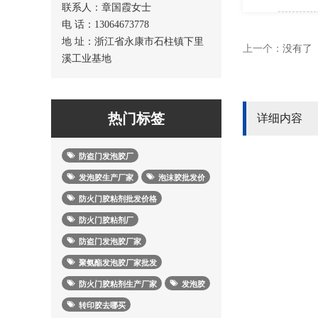
联系人：章国霞女士
电 话：13064673778
地 址：浙江省永康市石柱镇下里
上一个：
没有了
溪工业基地
热门标签
详细内容
防盗门发泡胶厂
发泡胶生产厂家
泡沫胶批发价
防火门胶粘剂批发价格
防火门胶粘剂厂
防盗门发泡胶厂家
聚氨酯发泡胶厂家批发
防火门胶粘剂生产厂家
发泡胶
转印胶去哪买