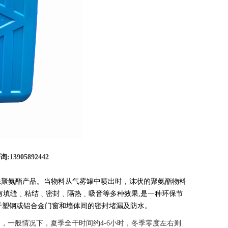
905892442
殊聚氨酯产品。当物料从气雾罐中喷出时，沫状的聚氨酯物料
有填缝﹑粘结﹑密封﹑隔热﹑吸音等多种效果,是一种环保节
用于塑钢或铝合金门窗和墙体间的密封堵漏及防水。
，一般情况下，夏季全干时间约4-6小时，冬季零度左右则