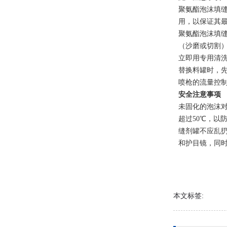
聚氨酯泡沫填缝
用，以保证其最
聚氨酯泡沫填
（沙磨或切割
立即用专用清
替换料罐时，先
喷枪的流量控
安全注意事项
未固化的泡沫对
超过50℃，以
缝剂罐不应乱扔
和护目镜，同
本文标签: