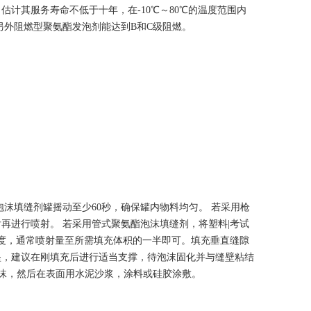
计其服务寿命不低于十年，在-10℃～80℃的温度范围内
另外阻燃型聚氨酯发泡剂能达到B和C级阻燃。
沫填缝剂罐摇动至少60秒，确保罐内物料均匀。 若采用枪
再进行喷射。 若采用管式聚氨酯泡沫填缝剂，将塑料|考试
速度，通常喷射量至所需填充体积的一半即可。填充垂直缝隙
坠，建议在刚填充后进行适当支撑，待泡沫固化并与缝壁粘结
泡沫，然后在表面用水泥沙浆，涂料或硅胶涂敷。