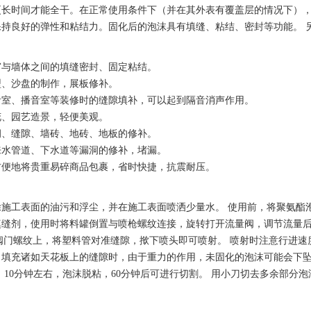
更长时间才能全干。在正常使用条件下（并在其外表有覆盖层的情况下），估
持良好的弹性和粘结力。固化后的泡沫具有填缝、粘结、密封等功能。 
窗与墙体之间的填缝密封、固定粘结。
型、沙盘的制作，展板修补。
音室、播音室等装修时的缝隙填补，可以起到隔音消声作用。
花、园艺造景，轻便美观。
洞、缝隙、墙砖、地砖、地板的修补。
来水管道、下水道等漏洞的修补，堵漏。
方便地将贵重易碎商品包裹，省时快捷，抗震耐压。
施工表面的油污和浮尘，并在施工表面喷洒少量水。 使用前，将聚氨酯泡
缝剂，使用时将料罐倒置与喷枪螺纹连接，旋转打开流量阀，调节流量后
阀门螺纹上，将塑料管对准缝隙，揿下喷头即可喷射。 喷射时注意行进
；填充诸如天花板上的缝隙时，由于重力的作用，未固化的泡沫可能会下
 10分钟左右，泡沫脱粘，60分钟后可进行切割。 用小刀切去多余部分