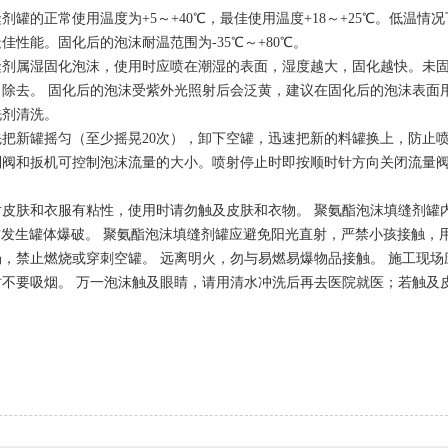
剂罐的正常使用温度为+5～+40℃，最佳使用温度+18～+25℃。低温情况
佳性能。固化后的泡沫耐温范围为-35℃～+80℃。
缝剂属湿固化泡沫，使用时应喷在潮湿的表面，湿度越大，固化越快。未
）除去。 固化后的泡沫受紫外光照射后会泛黄，建议在固化后的泡沫表面
洗剂清洗。
把新罐摇匀（至少摇晃20次），卸下空罐，迅速把新的料罐换上，防止
制阀和扳机可控制泡沫流量的大小。喷射停止时即按顺时针方向关闭流量
皮肤和衣服有粘性，使用时请勿触及皮肤和衣物。 聚氨酯泡沫填缝剂罐内有5
防发生罐体爆破。 聚氨酯泡沫填缝剂罐应避免阳光直射，严禁小孩接触
，禁止燃烧或穿刺空罐。 远离明火，勿与易燃易爆物品接触。 施工现
时不要吸烟。 万一泡沫触及眼睛，请用清水冲洗后再去医院就医；若触及