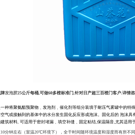
花牌
发泡胶
25公斤每桶,可做60多樘标准门,针对日产超三百樘门客户.详情咨询:13
是一种将聚氨酯预聚物﹑发泡剂﹑催化剂等组分装填于耐压气雾罐中的特
空气或接触到的基体中的水分发生固化反应形成泡沫。固化后的 泡沫具
建筑材料, 可适用于密封堵漏﹑填空补缝﹑固定粘结,保温隔音,尤其适
10分钟左右（室温20℃环境下），全干时间随环境温度和湿度而有所不同