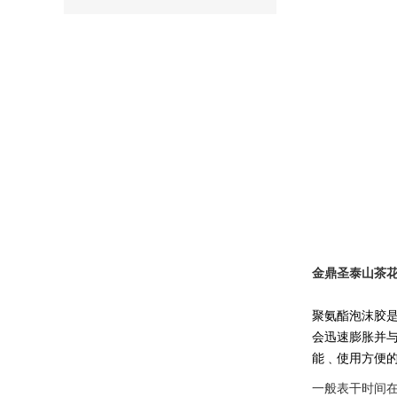
金鼎圣泰山茶
聚氨酯泡沫胶
会迅速膨胀并与
能﹑使用方便的
一般表干时间在