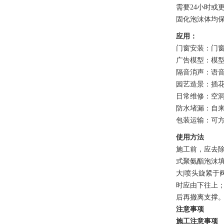
需要24小时或
固化泡沫体均保
应用：
门窗安装：门
广告模型：模
隔音消声：语
园艺造景：插
日常维修：空
防水堵漏：自
包装运输：可
使用方法
施工前，应去除
式聚氨酯泡沫填
大|喷头旋紧于
时应由下往上
后再撤离支撑。
注意事项
施工注意事项